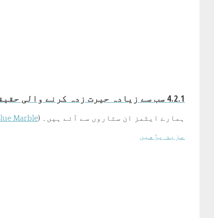
4.2.1 سب سے زیادہ حیرت زدہ کرنے والی حقیقت
ہمارے ایٹمز ان ستاروں سے آئے ہیں۔ (
ue Marble"
مزید پڑھیں