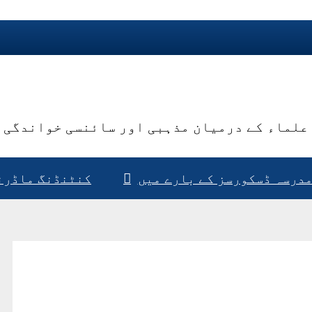
علماء کے درمیان مذہبی اور سائنسی خواندگی 
درسہ ڈسکورسز کے بارے میں
کنٹنڈنگ ماڈرن