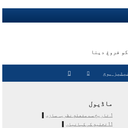
کو فروغ دینا
یٹیز ہوم
ماڈیول
1. تاریخ سے متعلق نظریہ سازی
1.1 تخلیق کی کہانیاں