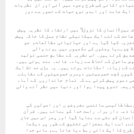
نیادی اکائی کس طرح وجود میں آئی اور ان نظریات
ایک جامد اور ابدی نوع حیات کے تصور سے دور
آف مین (انسان کا نزول)” میں ارتقاء کا نظریہ پیش
ضاحت کے لئے ایک میکانیکی نظام عمل کا خاکہ پیش
تجزیہ کیا گیا ہے اور حیاتیاتی مطالعات، جو
ا چوہےیا پھلوں کی مکھیوں میں ہونے والی
دیق کرتے ہیں۔ اس نظریہ کے مطابق جنسی تولید
وص ماحول کے لحاظ سے زیادہ فائدہ مند ہوتی ہیں۔
ے کے زیادہ امکانات ہوتے ہیں۔ یہ بڑی حد تک ایک
 کیوں کچھ خصوصیتیں دوسری خصوصیتوں کے مقابلے
ی دعوی پیش کرتی ہے کہ تمام جانداروں کے آباء
ریعہ تنوع پیدا ہوا اور دنیا میں نظر آنے والی
رسطاطالیسی سائنسی مفروضو ں اور اصولوں کی
 ذمہ دار براہ راست خدا کو بناتے ہیں۔ قرآن
نسان کو مٹی سے بنایا گیا اور پھر اس میں جان
ئے، اسے ایک معجزاتی تخلیق کے طور پر دیکھا
طرح کا ایک ذاتی ربط دیا جاتا ہے، مانو خدا