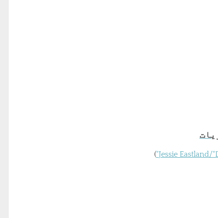
)
Jessie Eastland/"D