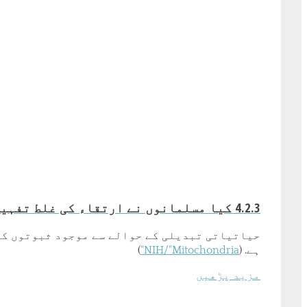
4.2.3 کیا مسلمانوں نے ارتقاء کی غلط تفہیم کی ہے ؟
حیاتیاتی تبدیلی کے حوالے سے موجود ثبوتوں کی 
ہے. (
NIH/"Mitochondria"
)
مزید پڑھیں