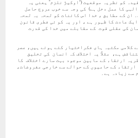
یدہ کو نظریہ موقعیت ("اوکیژ نلزم” یعنی یہ
لہی کا عمل دخل ہے) کی وجہ سے خوب عروج حاصل
 ان کے مطابق ، خدا اس کائنات کو لمحہ بہ لمحہ
یک عادت کا ظہور ہے ، اور یہ کو ئی فطری قانون
ان کی عقلی قوت کے مقابلے میں خدا کی قدرت
 کلامی مکتبہ ہای فکراختیار کئے ہوئے ہیں، عصر
اقض ہے، مثلاً یہ اختلاف کہ انسان کی تخلیق
ریہ ارتقاء کے مابین موجود بہت سارے اختلاف کا
 ارتقاء کے حامیوں کے حوالے سے خارجی مفروضات،
 سے زیادہ ہے۔