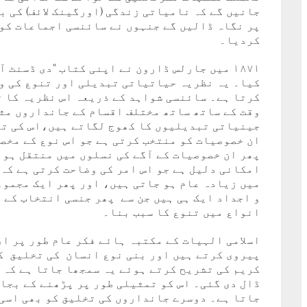
جانیں گے کہ نامیاتی زندگی (اورگینک لائف) کی ب
پر نگاہ ڈالیں گے جنہوں نے سائنسی اجماعات کو 
کردیا۔
۱۸۷۱ میں جارلس ڈارون نے اپنی کتاب "دی ڈسنٹ 
کیا۔ یہ نظریہ حیاتیاتی تبدیلی اور تنوع کی و
کرتا ہے۔ سائنسی شواہد کے ذریعہ اس نظریہ کا 
وقت کے ساتھ ساتھ مختلف اقسام کے جانداروں مثل
جینیاتی تبدیلیوں کا کھوج لگاتے ہیں،اس کی تص
ان خصوصیات کو منتخب کرتی ہے جو اس نوع کے مخص
پھر ان خصوصیات کے آگے کی نسلوں میں منتقل ہون
امکانی دلیل ہے جو اس امر کی وضاحت کرتی ہے کہ
میں زیادہ عام ہو جاتی ہیں، اور پھر ایک مجموع
و اجداد ایک ہی ہیں جن سے پھر جنسی انتخاب کے ذ
انواع میں تنوع کا سبب بنا۔
اسلامی الہیات کے مکتبہ ہائے فکر عام طور پر ا
پیروی کرتے ہیں اور بنی نوع انسان کی تخلیق کا
کریم کی تشریح کرتے ہوئے یہ سمجھا جاتا ہے کہ ا
ڈال دی گئی۔ اس کو تمثیلی طور پر پڑھنے کے بجا
جاتا ہے۔ دوسرے جانداروں کی تخلیق کو بھی اسی 