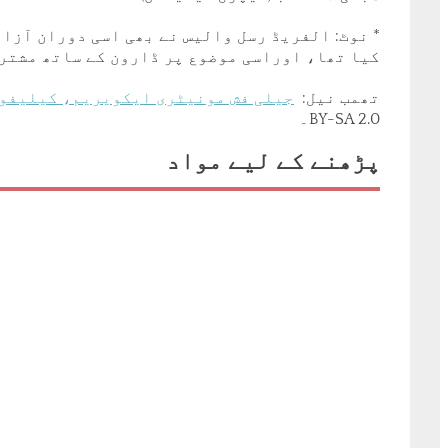
* نوٹ: الفریڈ رسل والیس نے بھی اسی دوران آزا
کیا تھا، اوراسی موضوع پر ڈارون کے ساتھ مشترک
تھمب نیل:
جیلی فش مونیٹری ایکویریم، کیلیفور
BY-SA 2.0۔
پڑھنے کے لیے مواد