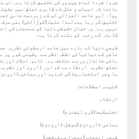
فردا فردا تمام چیزوں کی تخلیق کرتا ہے۔ اس عق
ماننا کہ اسباب و علل کے ظاہری تعلق میں مشیت ا
ہوا۔ ابو حامد الغزالی اس کے زبردست حامی تھے۔
تخلیق کر رہا ہے،لہذا علیت (کوزالٹی) بھی صرف ا
نہیں ہے۔ یہ خیال حقیقی دنیا کو سمجھنے کی انس
کاملہ کے رتبہ کو بلند کرتا ہے۔
طبعی دنیا کے بارے میں جامد ارسطوئی نظریہ جسے
حاضر کے حیاتیاتی نقطہ نظر سے یقینی طور پر متن
باقی جانداروں سے مختلف ہے۔ تاہم اسلام اور نظ
تعلق نظریہ ارتقاء سے کم اور ڈارون اور نظریہ
یا پھر استعماریت کی تردید اور سماجی ڈارونزم
کلیدی اصطلاحات:
ارتقاء
تخلیقیت (کری ایشنزم)
سماجی ڈارونزم (سوشل ڈارونزم)
طبعی انتخاب (نیچرل سیلیکشن)