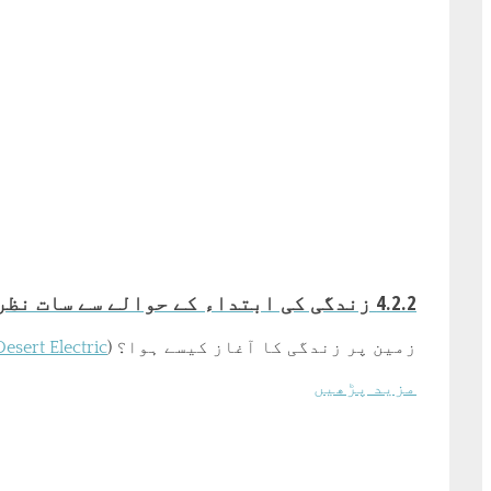
4.2.2 زندگی کی ابتداء کے حوالے سے سات نظریات
زمین پر زندگی کا آغاز کیسے ہوا؟ (
esert Electric"
مزید پڑھیں