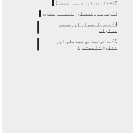
4.2.8 ڈارون اور دنیا (ضمنی)
4.3 جدید ریاست اور انسانی حقوق
4.4 تحریک نسواں اور صنفی
مساوات
4.5 ماحولیاتی تبدیلی اور
تخلیق کا مستقبل